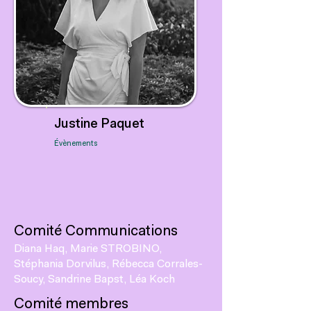
Justine Paquet
Évènements
Comité Communications
Diana Haq, Marie STROBINO,
Stéphania Dorvilus, Rébecca Corrales-
Soucy, Sandrine Bapst, Léa Koch
Comité membres