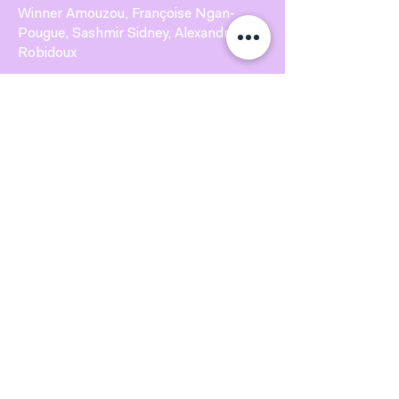
Winner Amouzou, Françoise Ngan-
Pougue, Sashmir Sidney, Alexandra
Robidoux
Comité stratégie
Yasmine Lotz
Ludjina Angrand
Comité événements
Clémence Dilé, Rosalie Bouda,
Amandine Barboni Braizat, Grace Maria
Traoré
Suzette Tchipeta Ngalula, Isa-mitchele
saint-fleur, Marie-Philipe Rouleau-
Delage, Johanny-Paulsen Tillus
Comité partenariats
Ana Boekhorst
Sabrina Taillefer
Les activités de la JCCFQ